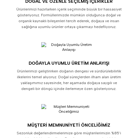
DOĞAL VE ÖZENLE SEÇILMIŞ İÇERIKLER
Ürünlerimizi hazırlarken içerik seçiminde büyük bir hassasiyet
gösteriyoruz. Formüllerimizde mümkün olduğunca doğal ve
organik kaynaklı bileşenleri tercih ederek, doğaya ve insan
sağlığına uyumlu ürünler ortaya çıkarmayı hedefliyoruz.
DOĞAYLA UYUMLU ÜRETIM ANLAYIŞI
Ürünlerimizi geliştirirken doğanın dengesi ve sürdürülebilirlik
ilkelerini temel alıyoruz. Doğal süreçlerden ilham alan üretim
yaklaşımımız sayesinde, her aşamada doğaya saygılı ve
dengeli bir döngü içinde ilerlemeye özen gösteriyoruz.
MÜŞTERI MEMNUNIYETI ÖNCELIĞIMIZ
Sezonluk değerlendirmelerimize göre müşterilerimizin %85’i