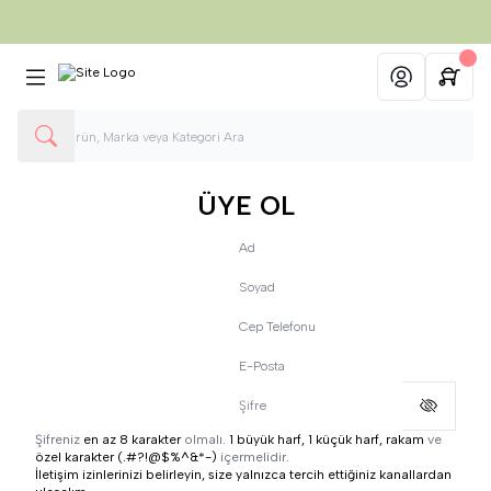
750 TL ve üzeri Alışverişlerinizde
Kargo Ücretsiz
Hesabım
ÜYE OL
Ad
Soyad
Cep Telefonu
E-Posta
Şifre
Şifreniz
en az 8 karakter
olmalı.
1 büyük harf, 1 küçük harf, rakam
ve
özel karakter (.#?!@$%^&*-)
içermelidir.
İletişim izinlerinizi belirleyin, size yalnızca tercih ettiğiniz kanallardan