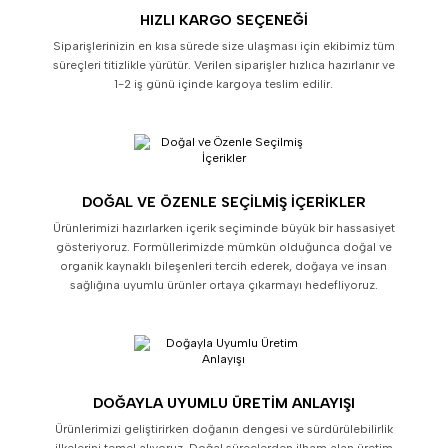
HIZLI KARGO SEÇENEĞI
Siparişlerinizin en kısa sürede size ulaşması için ekibimiz tüm
süreçleri titizlikle yürütür. Verilen siparişler hızlıca hazırlanır ve
1-2 iş günü içinde kargoya teslim edilir.
DOĞAL VE ÖZENLE SEÇILMIŞ İÇERIKLER
Ürünlerimizi hazırlarken içerik seçiminde büyük bir hassasiyet
gösteriyoruz. Formüllerimizde mümkün olduğunca doğal ve
organik kaynaklı bileşenleri tercih ederek, doğaya ve insan
sağlığına uyumlu ürünler ortaya çıkarmayı hedefliyoruz.
DOĞAYLA UYUMLU ÜRETIM ANLAYIŞI
Ürünlerimizi geliştirirken doğanın dengesi ve sürdürülebilirlik
ilkelerini temel alıyoruz. Doğal süreçlerden ilham alan üretim